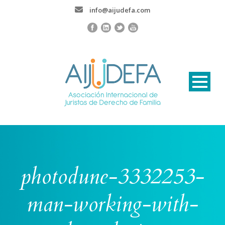
info@aijudefa.com
photodune-3332253-
man-working-with-