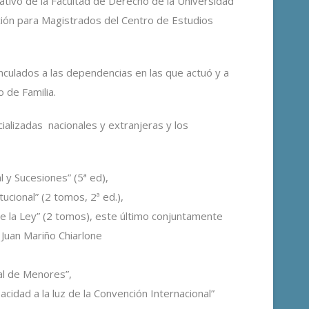
ativo de la Facultad de Derecho de la Universidad
ción para Magistrados del Centro de Estudios
nculados a las dependencias en las que actuó y a
 de Familia.
ializadas nacionales y extranjeras y los
 y Sucesiones” (5ª ed),
ucional” (2 tomos, 2ª ed.),
e la Ley” (2 tomos), este último conjuntamente
 Juan Mariño Chiarlone
nal de Menores”,
cidad a la luz de la Convención Internacional”