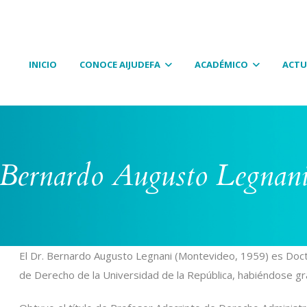
INICIO
CONOCE AIJUDEFA
ACADÉMICO
ACTU
Bernardo Augusto Legnan
El Dr. Bernardo Augusto Legnani (Montevideo, 1959) es Docto
de Derecho de la Universidad de la República, habiéndose g