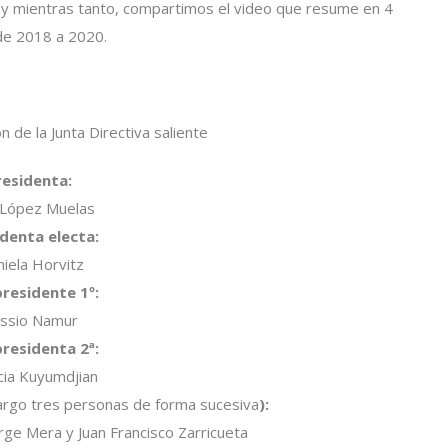
e y mientras tanto, compartimos el video que resume en 4
de 2018 a 2020.
n de la Junta Directiva saliente
residenta:
 López Muelas
identa electa:
iela Horvitz
presidente 1º:
ssio Namur
presidenta 2ª:
cia Kuyumdjian
argo tres personas de forma sucesiva
):
rge Mera y Juan Francisco Zarricueta