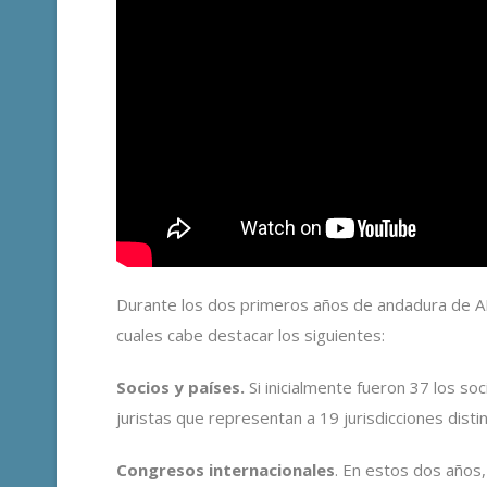
Durante los dos primeros años de andadura de A
cuales cabe destacar los siguientes:
Socios y países.
Si inicialmente fueron 37 los so
juristas que representan a 19 jurisdicciones distin
Congresos internacionales
. En estos dos años,