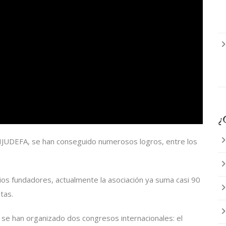
¿
IJUDEFA, se han conseguido numerosos logros, entre los
cios fundadores, actualmente la asociación ya suma casi 90
tas.
 se han organizado dos congresos internacionales: el