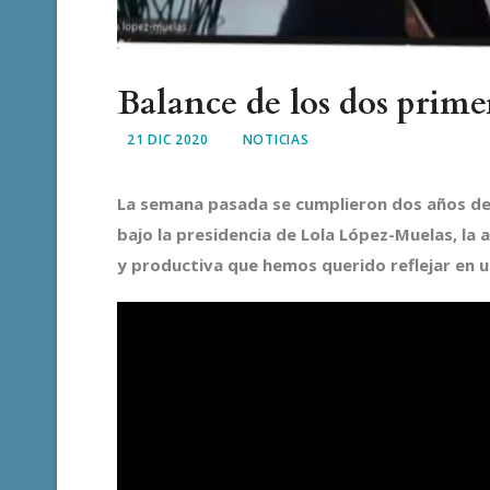
Balance de los dos prim
21 DIC 2020
NOTICIAS
La semana pasada se cumplieron dos años de 
bajo la presidencia de Lola López-Muelas, la
y productiva que hemos querido reflejar en 