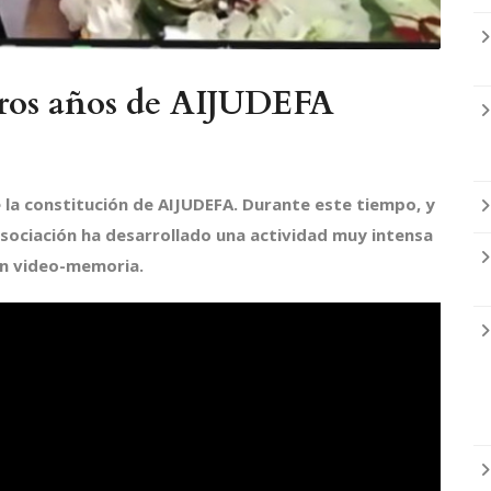
eros años de AIJUDEFA
la constitución de AIJUDEFA. Durante este tiempo, y
 asociación ha desarrollado una actividad muy intensa
un video-memoria.