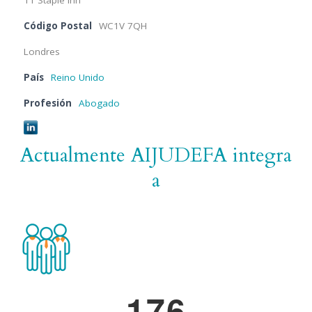
Código Postal
WC1V 7QH
Londres
País
Reino Unido
Profesión
Abogado
Actualmente AIJUDEFA integra
a
1
7
6