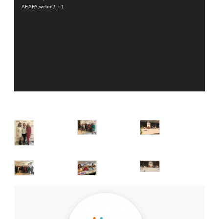
AEAFA.webm?_=1