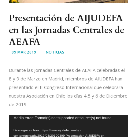
Presentación de AIJUDEFA
en las Jornadas Centrales de
AEAFA
09 MAR 2019
NOTICIAS
Durante las Jornadas Centrales de AEAFA celebradas el
8 y 9 de Marzo en Madrid, miembros de AIUDEFA han
presentado el II Congreso Internacional que celebrará
nuestra Asociación en Chile los días 4,5 y 6 de Diciembre
de 2019.
Reproductor
Media error: Format(s) not supported or source(s) not found
de
Descargar archivo: https://www.aijudefa.com/wp-
vídeo
content/uploads/2019/03/20190309-Presentacion-AIJUDEFA-en-