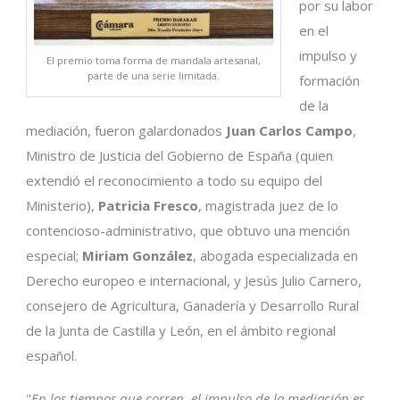
por su labor
en el
impulso y
El premio toma forma de mandala artesanal,
parte de una serie limitada.
formación
de la
mediación, fueron galardonados
Juan Carlos Campo
,
Ministro de Justicia del Gobierno de España (quien
extendió el reconocimiento a todo su equipo del
Ministerio),
Patricia Fresco
, magistrada juez de lo
contencioso-administrativo, que obtuvo una mención
especial;
Miriam González
, abogada especializada en
Derecho europeo e internacional, y Jesús Julio Carnero,
consejero de Agricultura, Ganadería y Desarrollo Rural
de la Junta de Castilla y León, en el ámbito regional
español.
"
En los tiempos que corren, el impulso de la mediación es