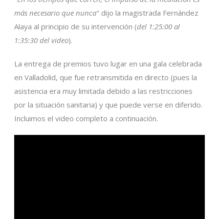
más necesario que nunca
" dijo la magistrada Fernández
Alaya al principio de su intervención (
del 1:25:00 al
1:35:30 del video
).
La entrega de premios tuvo lugar en una gala celebrada
en Valladolid, que fue retransmitida en directo (pues la
asistencia era muy limitada debido a las restricciones
por la situación sanitaria) y que puede verse en diferido.
Incluimos el video completo a continuación.